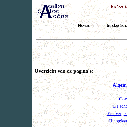
Overzicht van de pagina's:
Algem
Oors
De scho
Een vergee
Het gelaa