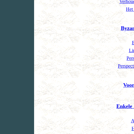
Verhoud
Het 
Byzan
B
Li
Per
Perspect
Voor
Enkele 
A
H