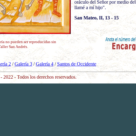
oráculo del Señor por medio del
llamé a mí hijo".
San Mateo, II, 13 - 15
ría no pueden ser reproducidas sin
Taller San Andrés.
ería 2
/
Galería 3
/
Galería 4
/
Santos de Oc
cid
ente
- 2022 - Todos los derechos reservados.