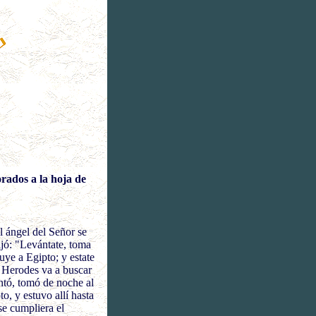
rados a la hoja de
l ángel del Señor se
ijó: "Levántate, toma
uye a Egipto; y estate
e Herodes va a buscar
antó, tomó de noche al
to, y estuvo allí hasta
se cumpliera el