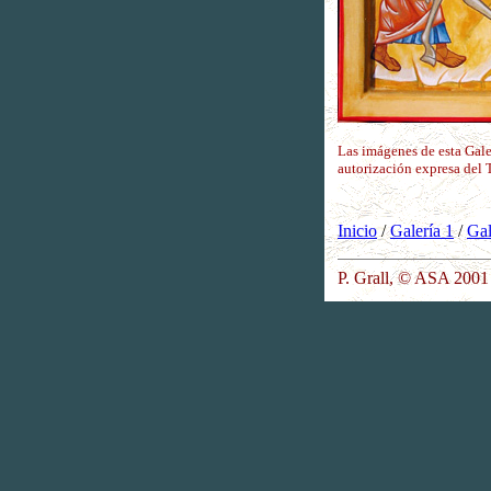
Las imágenes de esta Gale
autorización expresa del 
Inicio
/
Galería 1
/
Gal
P. Grall, © ASA 2001 