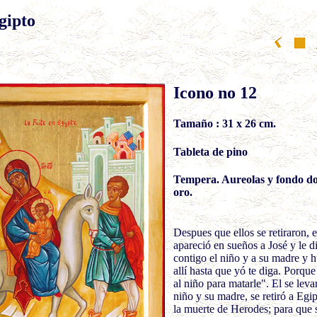
gipto
Icono no 12
Tamaño : 31 x 26
cm.
Tableta de pino
Tempera. Aureolas y fondo do
oro.
Despues que ellos se retiraron, e
apareció en sueños a José y le d
contigo el niño y a su madre y h
allí hasta que yó te diga. Porqu
al niño para matarle". El se lev
niño y su madre, se retiró a Egip
la muerte de Herodes; para que 