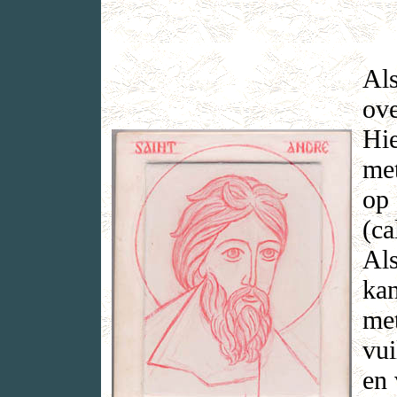
Als
ove
Hie
met
op 
(ca
Als
kan
met
vui
en 