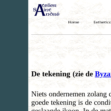
De tekening
(zie de
Byzan
Niets ondernemen zolang d
goede tekening is de condi
geslaagde ikoon. In de mat