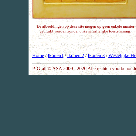
De afbeeldingen op deze site mogen op geen enkele manier
gebruikt worden zonder onze schriftelijke toestemming.
Home
/
Ikonen1
/
Ikonen 2
/
Ikonen 3
/
Westeljijke He
P. Grall © ASA 2000 - 2026 Alle rechten voorbehoud