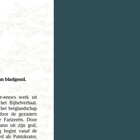
an bladgoud.
6e-eeuws werk uit
et Bijbelverhaal.
n het berglandschap
door de gezusters
e Farizeeën. Door
rus uit zijn graf,
g begint vanaf de
d als Pantokrator,