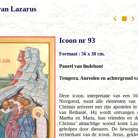
van Lazarus
Icoon nr 93
Formaat : 56 x 38 cm.
Paneel van lindehout
Tempera. Aureolen en achtergrond v
Deze icoon, interpretatie van een 1
Novgorod, toont alle elementen van h
Christus arriveert met zijn apostelen i
van Bethanië. Hij wordt ontvangen 
Martha en Maria, hun vrienden en d
Christus’ almachtige woord komt Laza
geholpen door dienaren. De bewegin
rechterkant van de icoon. Jezus, geklee