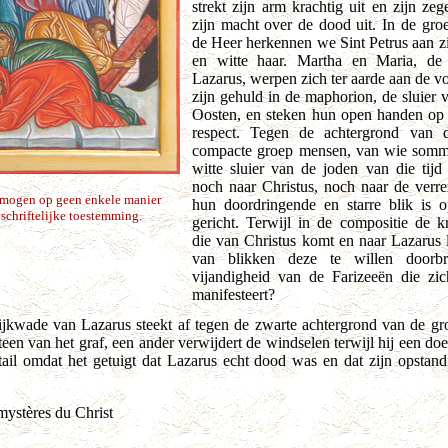
strekt zijn arm krachtig uit en zijn ze
zijn macht over de dood uit. In de groe
de Heer herkennen we Sint Petrus aan zi
en witte haar. Martha en Maria, de
Lazarus, werpen zich ter aarde aan de v
zijn gehuld in de maphorion, de sluier 
Oosten, en steken hun open handen op 
respect. Tegen de achtergrond van 
compacte groep mensen, van wie sommi
witte sluier van de joden van die tijd
noch naar Christus, noch naar de verr
e mogen op geen enkele manier
hun doordringende en starre blik is 
schriftelijke toestemming.
gericht. Terwijl in de compositie de kr
die van Christus komt en naar Lazarus lei
van blikken deze te willen doorb
vijandigheid van de Farizeeën die zi
manifesteert?
ijkwade van Lazarus steekt af tegen de zwarte achtergrond van de gro
steen van het graf, een ander verwijdert de windselen terwijl hij een do
tail omdat het getuigt dat Lazarus echt dood was en dat zijn opstand
mystères du Christ