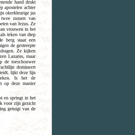
genende hand drukt
p apostelen achter
jn okerkleurige jas
 twee zussen van
oeten van Jezus. Ze
van vrouwen in het
als teken van diep
de berg staat een
gen de gestreepte
 dragen. Ze kijken
ezen Lazarus, maar
op de toeschouwer
achtlijn domineert
dt, lijkt deze lijn
reken. Is het de
ch op deze manier
t en springt in het
ek voor zijn gezicht
ing getuigt van de