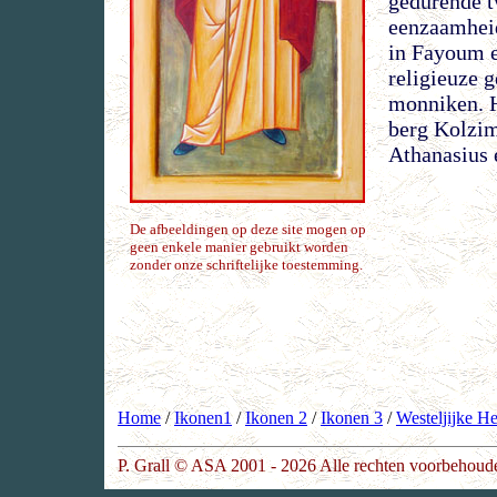
gedurende tw
eenzaamheid,
in Fayoum en
religieuze 
monniken. H
berg Kolzim
Athanasius 
De afbeeldingen op deze site mogen op
geen enkele manier gebruikt worden
zonder onze schriftelijke toestemming.
Home
/
Ikonen1
/
Ikonen 2
/
Ikonen 3
/
Westeljijke He
P. Grall © ASA 2001 - 2026 Alle rechten voorbehoud