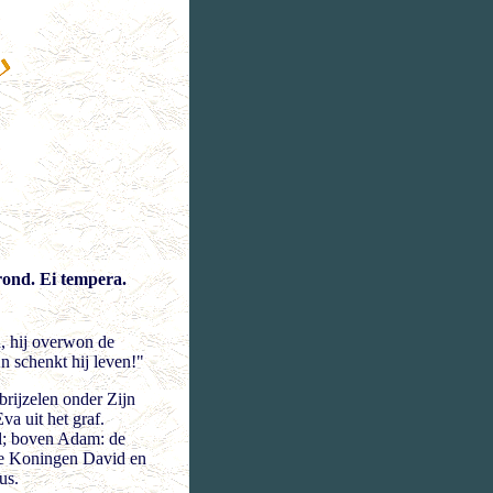
rond. Ei tempera.
d, hij overwon de
jn schenkt hij leven!"
brijzelen onder Zijn
va uit het graf.
l; boven Adam: de
de Koningen David en
us.