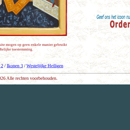
site mogen op geen enkele manier gebruikt
ftelijke toestemming.
 2
/
Ikonen 3
/
Westeljijke Heiligen
026 Alle rechten voorbehouden.