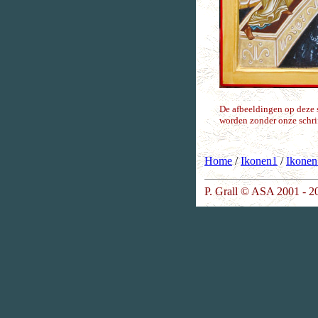
De afbeeldingen op deze 
worden zonder onze schri
Home
/
Ikonen1
/
Ikonen
P. Grall © ASA 2001 - 2