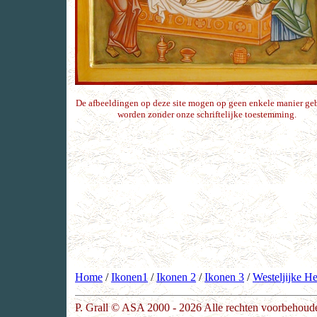
De afbeeldingen op deze site mogen op geen enkele manier ge
worden zonder onze schriftelijke toestemming.
Home
/
Ikonen1
/
Ikonen 2
/
Ikonen 3
/
Westeljijke He
P. Grall © ASA 2000 - 2026 Alle rechten voorbehoud