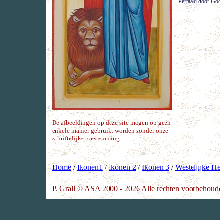
Vertaald door Go
De afbeeldingen op deze site mogen op geen
enkele manier gebruikt worden zonder onze
schriftelijke toestemming.
Home
/
Ikonen1
/
Ikonen 2
/
Ikonen 3
/
Westeljijke He
P. Grall © ASA 2000 - 2026 Alle rechten voorbehoud