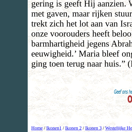
gering is geeft Hij aanzien.
met gaven, maar rijken stuu
trekt zich het lot aan van Isr
onze voorouders heeft beloof
barmhartigheid jegens Abraha
eeuwigheid.’ Maria bleef on
ging toen terug naar huis.”
Home
/
Ikonen1
/
Ikonen 2
/
Ikonen 3
/
Westeljijke He