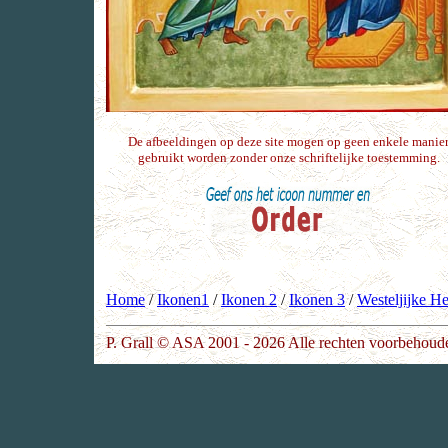
De afbeeldingen op deze site mogen op geen enkele manie
gebruikt worden zonder onze schriftelijke toestemming.
Home
/
Ikonen1
/
Ikonen 2
/
Ikonen 3
/
Westeljijke He
P. Grall © ASA 2001 - 2026 Alle rechten voorbehoud