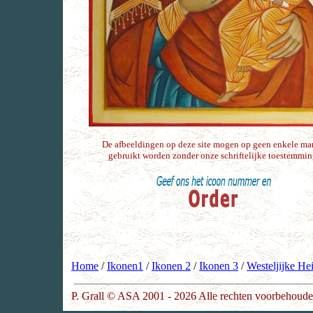
De afbeeldingen op deze site mogen op geen enkele ma
gebruikt worden zonder onze schriftelijke toestemmin
Home
/
Ikonen1
/
Ikonen 2
/
Ikonen 3
/
Westeljijke He
P. Grall © ASA 2001 - 2026 Alle rechten voorbehoude