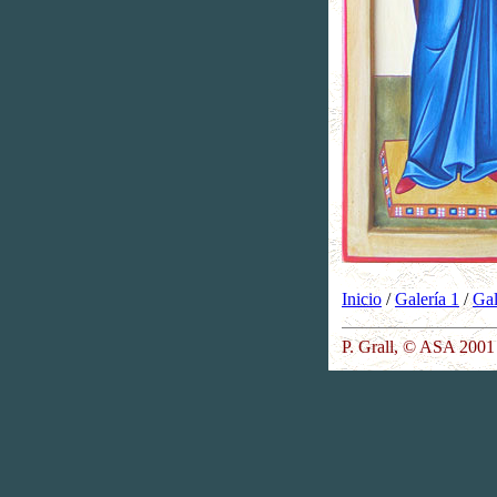
Inicio
/
Galería 1
/
Gal
P. Grall, © ASA 2001 