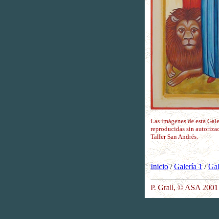
Las imágenes de esta Gale
reproducidas sin autoriza
Taller San Andrés.
Inicio
/
Galería 1
/
Gal
P. Grall, © ASA 2001 