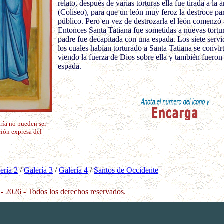
relato, después de varias torturas ella fue tirada a la 
(Coliseo), para que un león muy feroz la destroce par
público. Pero en vez de destrozarla el león comenzó a
Entonces Santa Tatiana fue sometidas a nuevas tortur
padre fue decapitada con una espada. Los siete servi
los cuales habían torturado a Santa Tatiana se convirt
viendo la fuerza de Dios sobre ella y también fuero
espada.
ría no pueden ser
ción expresa del
ería 2
/
Galería 3
/
Galería 4
/
Santos de Oc
cid
ente
- 2026 - Todos los derechos reservados.