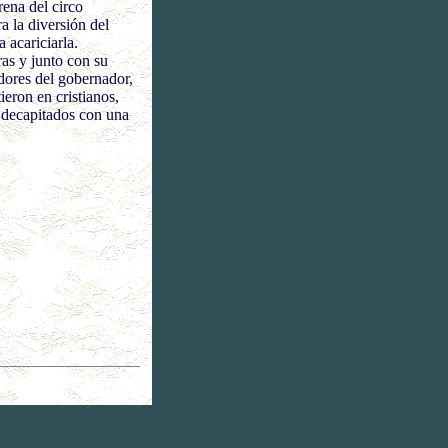
arena del circo
a la diversión del
 acariciarla.
as y junto con su
dores del gobernador,
ieron en cristianos,
n decapitados con una