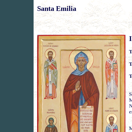
Santa Emilia
T
T
T
S
M
N
e
M