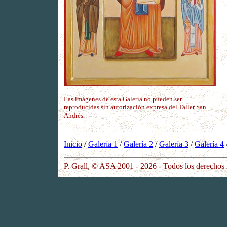
Las imágenes de esta Galería no pueden ser
reproducidas sin autorización expresa del Taller San
Andrés.
Inicio
/
Galería 1
/
Galería 2
/
Galería 3
/
Galería 4
P. Grall, © ASA 2001 - 2026 - Todos los derechos 